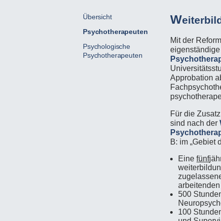
W
Übersicht
eiterbi
Psychotherapeuten
Mit der Reform
Psychologische
eigenständig
Psychotherapeuten
Psychothera
Universitätsst
Approbation ab
Fachpsychothe
psychotherape
Für die Zusat
sind nach der
Psychothera
B: im „Gebiet
Eine
fünf
jäh
weiterbildu
zugelassenen
arbeitenden
500 Stunde
Neuropsycho
100 Stunde
und Supervi