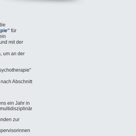
die
pie“
für
ein
und mit der
, um an der
sychotherapie“
nach Abschnitt
ns ein Jahr in
multidisziplinär
unden zur
upervisorinnen