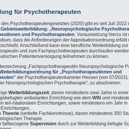
ldung für Psychotherapeuten
 des Psychotherapeutengesetztes (2020) gibt es seit Juli 2022 
e
Gebietsweiterbildung
:
„Neuropsychologische Psychothera
peutinnen und Psychotherapeuten
. Voraussetzung hierzu ist 
udium, dass die Anforderungen der Approbationsordnung erfüllt 
schließt. Anschließend kann eine berufliche Weiterbildung zur
rapeutin und zum Fachpsychotherapeuten durchlaufen werden
utischen Patientenversorgung teilnehmen zu können.
zbezeichnung „Fachpsychotherapeut/in Neuropsychologische P
Weiterbildungsordnung für „Psychotherapeutinnen und
peuten“
der Psychotherapeutenkammer Hessen (von 07/2022), 
 der Neuropsychologischen Psychotherapie“, zu absolvieren:
rige
Weiterbildungszeit
, davon mindestens zwei Jahre in einer
ngsbefugten ambulanten Einrichtung wie dem
WIN
und mindeste
 teil-/stationären Einrichtungen, sowie mindestens ein Jahr in 
 Einrichtungen.
n
Theorie
(vertiefte Fachkenntnisse), davon mindestens 350 St
logischen Therapie.
n fallbezogene
Supervision
durch zur Weiterbildung befugte S
soren.